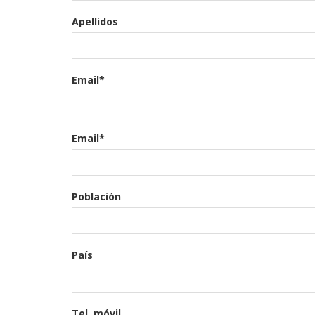
Apellidos
Email*
Email*
Población
País
Tel. móvil