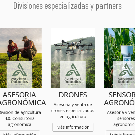
Divisiones especializadas y partners
ASESORIA
DRONES
SENSOR
AGRONÓMICA
AGRONÓ
Asesoría y venta de
drones especializados
ivisión de agricultura
Asesoría y ve
en agricultura
4.0. Consultoría
sensore
agronómica
agronómic
Más información
Más información
Más informa