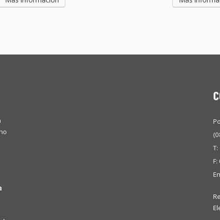
C
a
Po
omo
(0
T:
F:
Em
a
Re
El