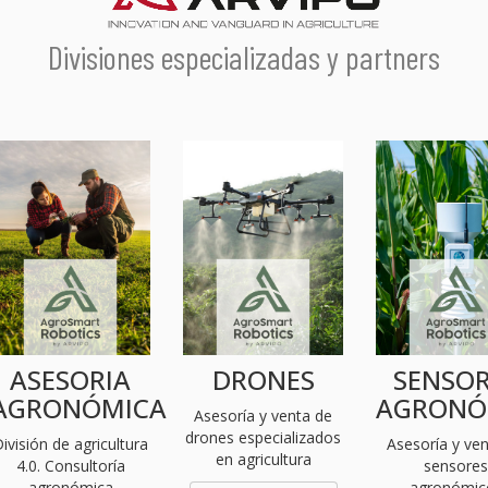
Divisiones especializadas y partners
ASESORIA
DRONES
SENSOR
AGRONÓMICA
AGRONÓ
Asesoría y venta de
drones especializados
ivisión de agricultura
Asesoría y ve
en agricultura
4.0. Consultoría
sensore
agronómica
agronómic