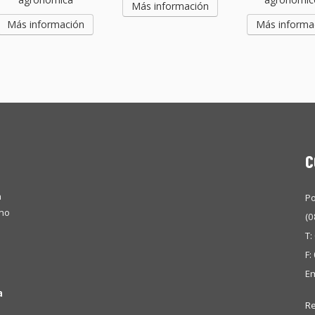
Más información
Más información
Más informa
C
a
Po
omo
(0
T:
F:
Em
a
Re