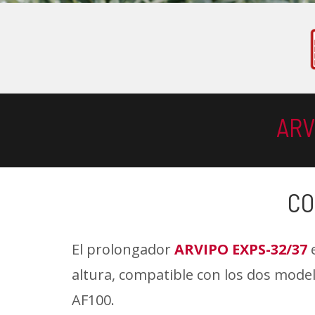
ARV
CO
El prolongador
ARVIPO EXPS-32/37
e
altura, compatible con los dos modelo
AF100.