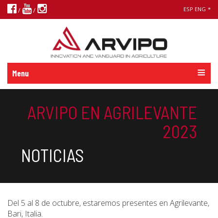
ESP
ENG
*
/
/
Menu
ARVIPO EN AGRILEVANTE
2023
NOTICIAS
Del 5 al 8 de octubre, estaremos presentes en Agrilevante,
Bari, Italia.