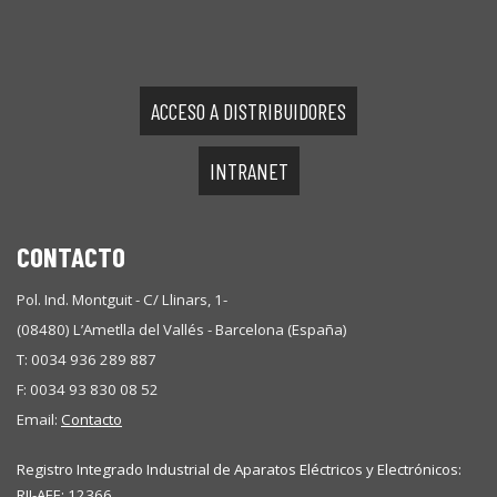
(08480) L’Ametlla del Vallés - Barcelona (España)
T: 0034 936 289 887
F: 0034 93 830 08 52
Email:
Contacto
Registro Integrado Industrial de Aparatos Eléctricos y Electrónicos:
RII-AEE: 12366
Registro Integrado Industrial de Aparatos Eléctricos y
Electrónicos: RII-AEE: 12366
© www.arvipo.net |
Aviso Legal y Política de Privacidad
Web Developer
&
Pantomaquet Estudi
K
oolloo
K
Pogramació
web