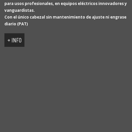
ACCESO A DISTRIBUIDORES
INTRANET
CONTACTO
Pol. Ind. Montguit - C/ Llinars, 1-