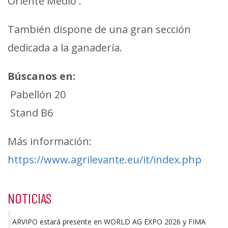
https://www.agrilevante.eu/it/index.php
NOTICIAS
ARVIPO estará presente en WORLD AG EXPO 2026 y FIMA
2026
ARVIPO estará presente en Agrobiotech Forum 2025 de la
mano de Baltrons Maquinària
Tecnología e innovación en el viñedo: drones agrícolas y
desbrozadoras inteligentes en Wine Innovation Week
ARVIPO lleva la innovación agrícola a las ferias de Nules y
Mollerussa
Éxito en las jornadas de poda organizadas por COARVAL con
la colaboración de ARVIPO