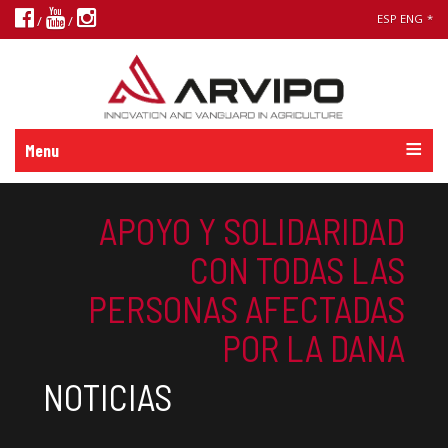
ESP
ENG
*
/
/
Menu
APOYO Y SOLIDARIDAD
CON TODAS LAS
PERSONAS AFECTADAS
POR LA DANA
NOTICIAS