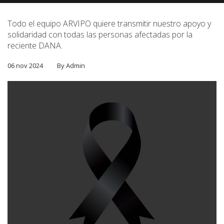
Todo el equipo ARVIPO quiere transmitir nuestro apoyo y
solidaridad con todas las personas afectadas por la
reciente DANA.
06 nov 2024
By Admin