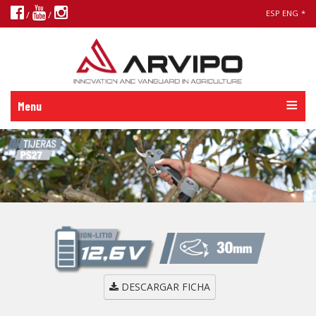
ESP
ENG
*
/
/
Menu
DESCARGAR FICHA