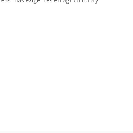
reas más exigentes en agricultura y
.