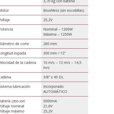
3,70 kg con batería
Motor
Brushless (sin escobillas)
Voltaje
25,2V
Potencia
Nominal – 1200W
Máxima – 1250W
Diámetro de corte
260 mm
Longitud espada
300 mm / 12”
Velocidad de la cadena
10 m/s – 12 m/s – 14,5
m/s
Cadena
3/8” x 45 DL
Sistema lubricación
Incorporado
AUTOMÁTICO
Batería Litio-ion
5000mA
Voltaje nominal
21,6V
Voltaje máximo
25,2V