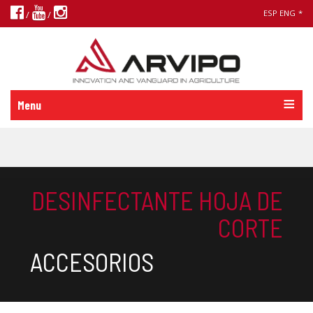
ESP
ENG
*
/
/
Menu
DESINFECTANTE HOJA DE
CORTE
ACCESORIOS